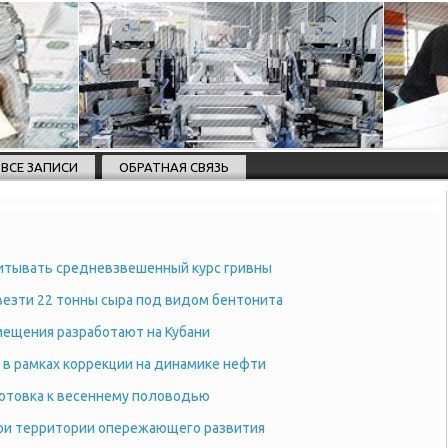
ВСЕ ЗАПИСИ
ОБРАТНАЯ СВЯЗЬ
читывать средневзвешенный курс гривны
везти 22 тонны сыра под видом бентонита
ещения разработают на Кубани
 в рамках коррекции на динамике нефти
готовка к весеннему половодью
ри территории опережающего развития