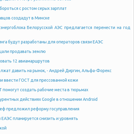
бороться с ростом серых зарплат
вцов создадут в Минске
 энергоблока Белорусской АЭС предлагается перенести на год
нга будут разработаны для операторов связи ЕАЭС
щали продавать землю
овать 12 авиамаршрутов
лжат давить на рынок, - Андрей Диргин, Альфа-Форекс
и ввести ГОСТ для прессованной кожи
Т помогут создать рабочие места в тюрьмах
урентных действиях Google в отношении Android
реф предложил реформу госуправления
и ЕАЭС планируется снизить и уровнять
икой