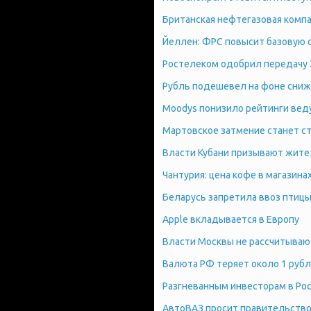
Британская нефтегазовая компа
Йеллен: ФРС повысит базовую с
Ростелеком одобрил передачу 
Рубль подешевел на фоне сниж
Moodys понизило рейтинги вед
Мартовское затмение станет с
Власти Кубани призывают жител
Чантурия: цена кофе в магазина
Беларусь запретила ввоз птицы
Apple вкладывается в Европу
Власти Москвы не рассчитываю
Валюта РФ теряет около 1 руб
Разгневанным инвесторам в Рос
АвтоВАЗ просит правительств