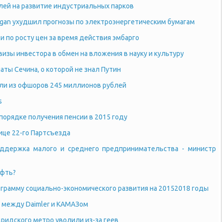
блей на развитие индустриальных парков
rgan ухудшил прогнозы по электроэнергетическим бумагам
и по росту цен за время действия эмбарго
изы инвестора в обмен на вложения в науку и культуру
аты Сечина, о которой не знал Путин
ли из офшоров 245 миллионов рублей
s
 порядке получения пенсии в 2015 году
ице 22-го Партсъезда
оддержка малого и среднего предпринимательства - министр
ефть?
ограмму социально-экономического развития на 20152018 годы
 между Daimler и КАМАЗом
ридского метро уволили из-за геев