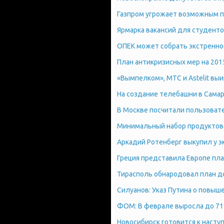
Газпром угрожает возможным п
Ярмарка вакансий для студент
ОПЕК может собрать экстренное
План антикризисных мер на 201
«Вымпелком», МТС и Astelit выи
На создание телебашни в Самар
В Москве посчитали пользоват
Минимальный набор продуктов 
Аркадий Ротенберг выкупил у э
Греция представила Европе пл
Тирасполь обнародовал план д
Силуанов: Указ Путина о повы
ФОМ: В феврале выросла до 71
Новосибирск готовится к насту