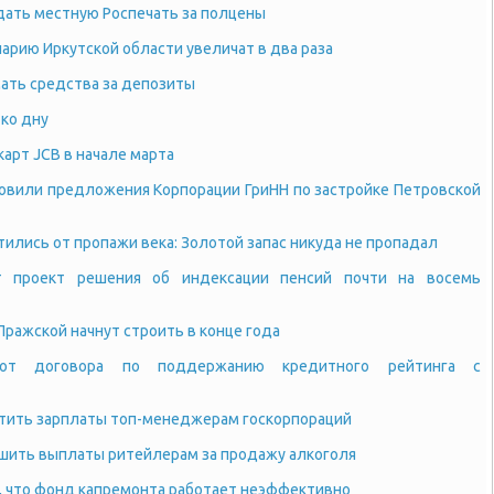
дать местную Роспечать за полцены
арию Иркутской области увеличат в два раза
ать средства за депозиты
ко дну
карт JCB в начале марта
овили предложения Корпорации ГриНН по застройке Петровской
тились от пропажи века: Золотой запас никуда не пропадал
т проект решения об индексации пенсий почти на восемь
Пражской начнут строить в конце года
 от договора по поддержанию кредитного рейтинга с
тить зарплаты топ-менеджерам госкорпораций
шить выплаты ритейлерам за продажу алкоголя
, что фонд капремонта работает неэффективно