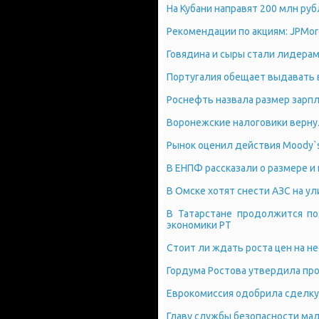
На Кубани направят 200 млн ру
Рекомендации по акциям: JPMo
Говядина и сыры стали лидерам
Португалия обещает выдавать в
Роснефть назвала размер зарпл
Воронежские налоговики верну
Рынок оценил действия Moody`
В ЕНПФ рассказали о размере и
В Омске хотят снести АЗС на ул
В Татарстане продолжится п
экономики РТ
Стоит ли ждать роста цен на н
Гордума Ростова утвердила пр
Еврокомиссия одобрила сделку
Главу службы безопасности мад