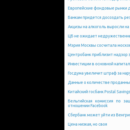
Европейские фондовые рынки д
Банкам придется досоздать р
Акцизы на алкоголь выросли на
ЦБ не ожидает недружественны
Мэрия Москвы сосчитала моско
Центробанк приблизит надзор з
Инвестиции в основной капитал 
Госдума увеличит штраф за нар
Данные о количестве проданных
Китайский госбанк Postal Saving
Бельгийская комиссия по за
отношении Facebook
Сбербанк может уйти из Венгри
Цена низкая, но своя