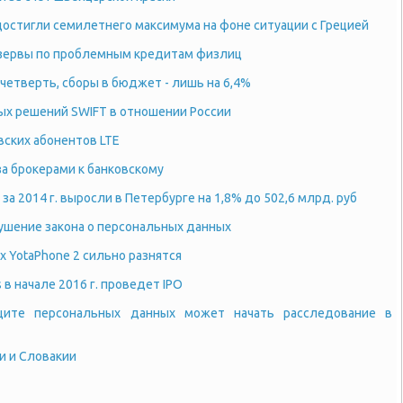
остигли семилетнего максимума на фоне ситуации с Грецией
езервы по проблемным кредитам физлиц
 четверть, сборы в бюджет - лишь на 6,4%
х решений SWIFT в отношении России
вских абонентов LTE
а брокерами к банковскому
за 2014 г. выросли в Петербурге на 1,8% до 502,6 млрд. руб
ушение закона о персональных данных
 YotaPhone 2 сильно разнятся
s в начале 2016 г. проведет IPO
щите персональных данных может начать расследование в
и и Словакии