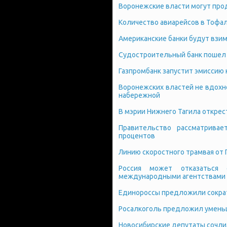
Воронежские власти могут про
Количество авиарейсов в Тофал
Американские банки будут взим
Судостроительный банк пошел 
Газпромбанк запустит эмиссию 
Воронежских властей не вдохн
набережной
В мэрии Нижнего Тагила открес
Правительство рассматривае
процентов
Линию скоростного трамвая от 
Россия может отказаться
международными агентствами
Единороссы предложили сокра
Росалкоголь предложил умень
Новосибирские депутаты сочли