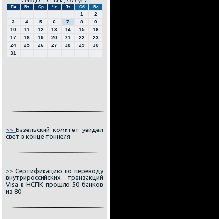
Сегодня: Пятница, 7 Августа
Пн
Вт
Ср
Чт
Пт
Сб
Вс
1
2
3
4
5
6
7
8
9
10
11
12
13
14
15
16
17
18
19
20
21
22
23
24
25
26
27
28
29
30
31
>>
Базельский комитет увидел
свет в конце тоннеля
>>
Сертификацию по переводу
внутрироссийских транзакций
Visa в НСПК прошло 50 банков
из 80