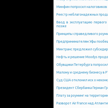
Минфин попросил налоговиков 
Реестр неблагонадежных прода
Ввод в эксплуатацию первого
позже
Принципы справедливого роуми
Предпринимателям Уфы пообе
Минтранс предложил субсидир
Нефть и решение Moodys продо
Обувщики Петербурга попросил
Малому и среднему бизнесу в Р
Суд США отклонил иск о неконк
Президент Сбербанка Герман Г
Плату за роуминг на территори
Разворот Air France над Атлант