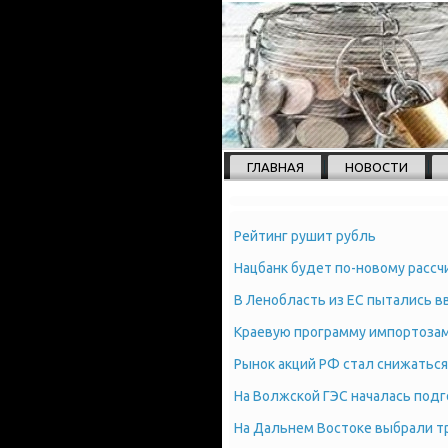
ГЛАВНАЯ
НОВОСТИ
Рейтинг рушит рубль
Нацбанк будет по-новому расс
В Ленобласть из ЕС пытались в
Краевую программу импортозам
Рынок акций РФ стал снижаться
На Волжской ГЭС началась под
На Дальнем Востоке выбрали т