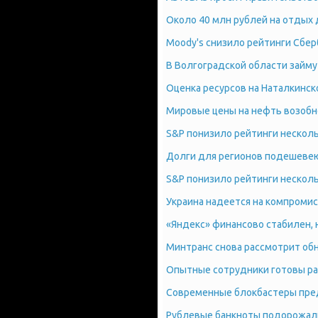
Около 40 млн рублей на отдых
Moody's снизило рейтинги Сбер
В Волгоградской области займу
Оценка ресурсов на Наталкинс
Мировые цены на нефть возобн
S&P понизило рейтинги несколь
Долги для регионов подешеве
S&P понизило рейтинги несколь
Украина надеется на компромисс
«Яндекс» финансово стабилен, н
Минтранс снова рассмотрит об
Опытные сотрудники готовы ра
Современные блокбастеры пре
Рублевые банкноты подорожали