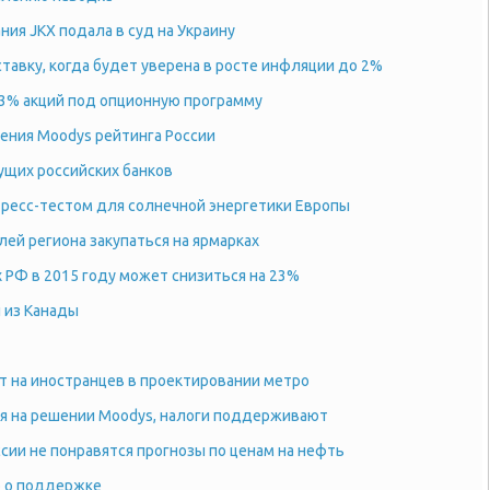
ния JKX подала в суд на Украину
тавку, когда будет уверена в росте инфляции до 2%
3% акций под опционную программу
ения Moodys рейтинга России
ущих российских банков
тресс-тестом для солнечной энергетики Европы
ей региона закупаться на ярмарках
х РФ в 2015 году может снизиться на 23%
 из Канады
т на иностранцев в проектировании метро
ля на решении Moodys, налоги поддерживают
сии не понравятся прогнозы по ценам на нефть
о о поддержке