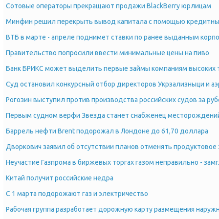
Сотовые операторы прекращают продажи BlackBerry юрлицам
Минфин решил перекрыть вывод капитала с помощью кредитны
ВТБ в марте - апреле поднимет ставки по ранее выданным кор
Правительство попросили ввести минимальные цены на пиво
Банк БРИКС может выделить первые займы компаниям высоких 
Суд остановил конкурсный отбор директоров Укрзализныци и а
Рогозин выступил против производства российских судов за ру
Первым судном верфи Звезда станет снабженец месторождений
Баррель нефти Brent подорожал в Лондоне до 61,70 доллара
Дворкович заявил об отсутствии планов отменять продуктовое
Неучастие Газпрома в биржевых торгах газом неправильно - за
Китай получит российские недра
С 1 марта подорожают газ и электричество
Рабочая группа разработает дорожную карту размещения наруж