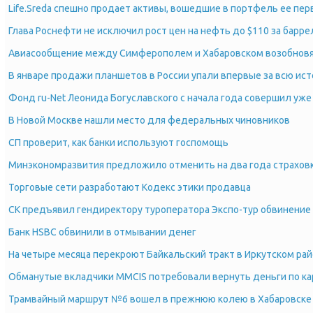
Life.Sreda спешно продает активы, вошедшие в портфель ее пе
Глава Роснефти не исключил рост цен на нефть до $110 за барре
Авиасообщение между Симферополем и Хабаровском возобновят
В январе продажи планшетов в России упали впервые за всю ис
Фонд ru-Net Леонида Богуславского с начала года совершил уже
В Новой Москве нашли место для федеральных чиновников
СП проверит, как банки используют госпомощь
Минэкономразвития предложило отменить на два года страхо
Торговые сети разработают Кодекс этики продавца
СК предъявил гендиректору туроператора Экспо-тур обвинение
Банк HSBC обвинили в отмывании денег
На четыре месяца перекроют Байкальский тракт в Иркутском ра
Обманутые вкладчики MMCIS потребовали вернуть деньги по ка
Трамвайный маршрут №6 вошел в прежнюю колею в Хабаровске