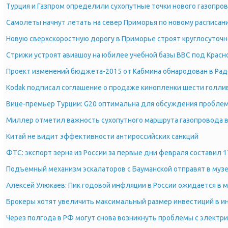
Турция и Газпром определили сухопутные точки нового газопро
Самолеты начнут летать на север Приморья по новому расписани
Новую сверхскоростную дорогу в Приморье строят круглосуточн
Стрижи устроят авиашоу на юбилее учебной базы ВВС под Крас
Проект изменений бюджета-2015 от Кабмина обнародован в Рад
Kodak подписал соглашение о продаже кинопленки шести голл
Вице-премьер Турции: G20 оптимальна для обсуждения пробле
Миллер отметил важность сухопутного маршрута газопровода 
Китай не видит эффективности антироссийских санкций
ФТС: экспорт зерна из России за первые дни февраля составил 1
Подъемный механизм эскалаторов с Бауманской отправят в муз
Алексей Улюкаев: Пик годовой инфляции в России ожидается в 
Брокеры хотят увеличить максимальный размер инвестиций в 
Через полгода в РФ могут снова возникнуть проблемы с электр