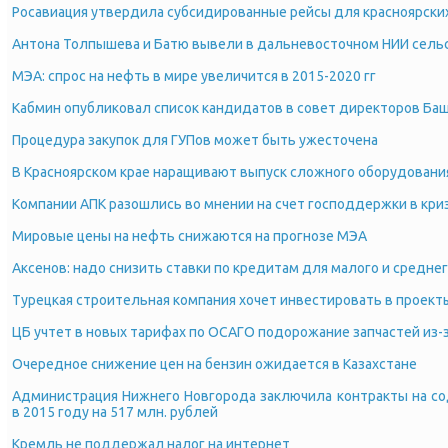
Росавиация утвердила субсидированные рейсы для красноярски
Антона Толпышева и Батю вывели в дальневосточном НИИ сельс
МЭА: спрос на нефть в мире увеличится в 2015-2020 гг
Кабмин опубликовал список кандидатов в совет директоров Ба
Процедура закупок для ГУПов может быть ужесточена
В Красноярском крае наращивают выпуск сложного оборудован
Компании АПК разошлись во мнении на счет господдержки в кри
Мировые цены на нефть снижаются на прогнозе МЭА
Аксенов: надо снизить ставки по кредитам для малого и среднег
Турецкая строительная компания хочет инвестировать в проекты
ЦБ учтет в новых тарифах по ОСАГО подорожание запчастей из-
Очередное снижение цен на бензин ожидается в Казахстане
Администрация Нижнего Новгорода заключила контракты на со
в 2015 году на 517 млн. рублей
Кремль не поддержал налог на интернет