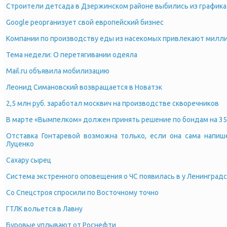
Строители детсада в Дзержинском районе выбились из графика
Google реорганизует свой европейский бизнес
Компании по производству еды из насекомых привлекают милл
Тема недели: О перетягивании одеяла
Mail.ru объявила мобилизацию
Леонид Симановский возвращается в Новатэк
2,5 млн руб. заработал москвич на производстве скворечников
В марте «Вымпелком» должен принять решение по бондам на 35
Отставка Гонтаревой возможна только, если она сама напише
Луценко
Сахару сырец
Система экстренного оповещения о ЧС появилась в у Ленинград
Со Спецстроя спросили по Восточному точно
ГТЛК вольется в Лавну
Буровые уплывают от Роснефти