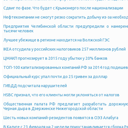
Сдвиг по фазе. Что будет с Крымэнерго после национализации
Нефтекомпании не смогут резко сократить добычу из-за необх
Предприятия Челябинской области предупредили о намерени
тысячи человек
Лучшее убежище в регионе находится на Волжской ГЭС
IKEA отсудила у российских налоговиков 257 миллионов рублей
ЦМАКП прогнозирует в 2015 году убытки у 20% банков
ТОП-100 капитализированных компаний РФ за 2014 год подешев
Официальный курс упал почти до 25 гривен за доллар
ГИБДД подсчитала нарушителей
HSBC признал, что его клиенты могли уклоняться от налогов
Общественная палата РФ предлагает разработать дорожную
Черная дыра в Дзержинске Нижегородской области
Шесть новых компаний-резидентов появятся в ОЭЗ Алабуга
В Калуге с 23 февраля на 2 недели приостанавливается сборка Peug