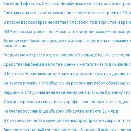
Евгений Тефтелев: Смог над Челябинском связан с розой ветров
Счетная палата выявила завышение стоимости госстроек на 20-
В Краснодарском крае не хватает слесарей, трактористов и врач
МЭР не рассматривает возможность введения максимальных цен
Белорусские банки возвращают жилищные кредиты и снимают о
банкоматах
Госдума может рассмотреть вопрос об экоциде Крыма со сторо
Средства Нацбанка в валюте и ценных металлах за год снизилис
И.Метшин: Управляющие компании должны вступать в диалог с
На трассе Москва-Петербург из-за ремонтных работ образовала
Зарудный: Отпускная цена на свинину снизилась, на баранину - п
Дождь переехал из квартиры в профессиональную телестудию
На счетах россиян в Швейцарии обнаружено почти $2 млрд
В Самаре количество муниципальных предприятий сократят почт
Экспериментальный суперсовременный трамвай вышел на лини