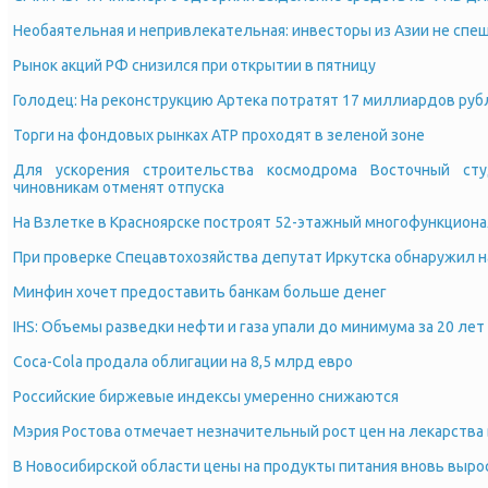
Необаятельная и непривлекательная: инвесторы из Азии не спе
Рынок акций РФ снизился при открытии в пятницу
Голодец: На реконструкцию Артека потратят 17 миллиардов руб
Торги на фондовых рынках АТР проходят в зеленой зоне
Для ускорения строительства космодрома Восточный сту
чиновникам отменят отпуска
На Взлетке в Красноярске построят 52-этажный многофункцион
При проверке Спецавтохозяйства депутат Иркутска обнаружил н
Минфин хочет предоставить банкам больше денег
IHS: Объемы разведки нефти и газа упали до минимума за 20 лет
Coca-Cola продала облигации на 8,5 млрд евро
Российские биржевые индексы умеренно снижаются
Мэрия Ростова отмечает незначительный рост цен на лекарства 
В Новосибирской области цены на продукты питания вновь выро