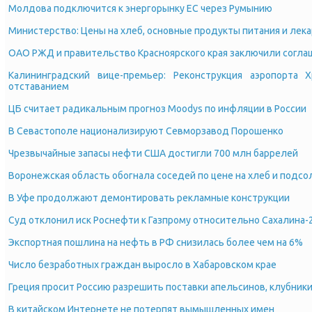
Молдова подключится к энергорынку ЕС через Румынию
Министерство: Цены на хлеб, основные продукты питания и лек
ОАО РЖД и правительство Красноярского края заключили cогла
Калининградский вице-премьер: Реконструкция аэропорта
отставанием
ЦБ считает радикальным прогноз Moodys по инфляции в России
В Севастополе национализируют Севморзавод Порошенко
Чрезвычайные запасы нефти США достигли 700 млн баррелей
Воронежская область обогнала соседей по цене на хлеб и подс
В Уфе продолжают демонтировать рекламные конструкции
Суд отклонил иск Роснефти к Газпрому относительно Сахалина-
Экспортная пошлина на нефть в РФ снизилась более чем на 6%
Число безработных граждан выросло в Хабаровском крае
Греция просит Россию разрешить поставки апельсинов, клубники
В китайском Интернете не потерпят вымышленных имен