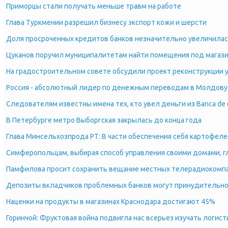
Приморцы стали получать меньше травм на работе
Глава Туркмении разрешил бизнесу экспорт кожи и шерсти
Доля просроченных кредитов банков незначительно увеличила
Цуканов поручил муниципалитетам найти помещения под магаз
На градостроительном совете обсудили проект реконструкции 
Россия - абсолютный лидер по денежным переводам в Молдову
Следователям известны имена тех, кто увел деньги из Banca de 
В Петербурге метро Выборгская закрылась до конца года
Глава Минсельхозпрода РТ: В части обеспечения себя картофел
Симферопольцам, выбирая способ управления своими домами, г
Памфилова просит сохранить вещание местных телерадиокомпа
Депозиты вкладчиков проблемных банков могут принудительно 
Наценки на продукты в магазинах Краснодара достигают 45%
Горинчой: Фруктовая война подвигла нас всерьез изучать логист