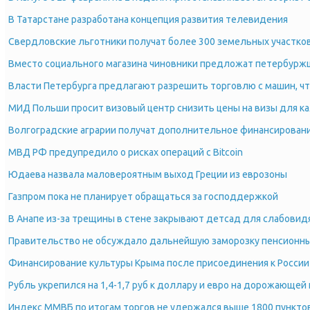
В Татарстане разработана концепция развития телевидения
Свердловские льготники получат более 300 земельных участков
Вместо социального магазина чиновники предложат петербурж
Власти Петербурга предлагают разрешить торговлю с машин, чт
МИД Польши просит визовый центр снизить цены на визы для к
Волгоградские аграрии получат дополнительное финансирован
МВД РФ предупредило о рисках операций с Bitcoin
Юдаева назвала маловероятным выход Греции из еврозоны
Газпром пока не планирует обращаться за господдержкой
В Анапе из-за трещины в стене закрывают детсад для слабови
Правительство не обсуждало дальнейшую заморозку пенсионны
Финансирование культуры Крыма после присоединения к России 
Рубль укрепился на 1,4-1,7 руб к доллару и евро на дорожающей
Индекс ММВБ по итогам торгов не удержался выше 1800 пункто