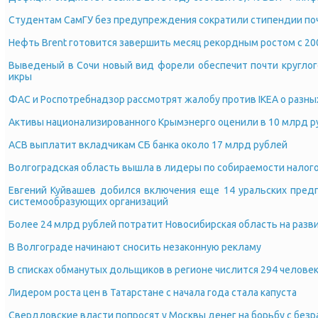
Студентам СамГУ без предупреждения сократили стипендии поч
Нефть Brent готовится завершить месяц рекордным ростом с 20
Выведеный в Сочи новый вид форели обеспечит почти круглог
икры
ФАС и Роспотребнадзор рассмотрят жалобу против IKEA о разных 
Активы национализированного Крымэнерго оценили в 10 млрд р
АСВ выплатит вкладчикам СБ банка около 17 млрд рублей
Волгоградская область вышла в лидеры по собираемости налог
Евгений Куйвашев добился включения еще 14 уральских пред
системообразующих организаций
Более 24 млрд рублей потратит Новосибирская область на разви
В Волгограде начинают сносить незаконную рекламу
В списках обманутых дольщиков в регионе числится 294 челове
Лидером роста цен в Татарстане с начала года стала капуста
Свердловские власти попросят у Москвы денег на борьбу с без