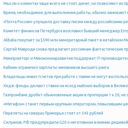
Мысли о клиентах чаще всего не стоят денег, но позволяют их п
Время, необходимое для выполнения работы, обычно занижают 
«Почта России» улучшила доставку писем между российскими р
Комитет финансов Петербурга возглавил бывший менеджер Erns
Alibaba покупает за $590 млн миноритарный пакет в китайском M
Сергей Мавроди снова предлагает россиянам фантастические п
Минпромторг и Минэкономразвития поддержат IT-производите
Кабмин ограничил зарплаты чиновников высшего ранга
Владельцы инвестсчетов при работе с паями не могут воспольз
Хедж-фонды делают ставки на исход майских выборов в Велик
Газпромбанк дробит обыкновенные акции в пропорции 1 к 20, не 
«Мегафон» станет первым крупным оператором, повысившим цен
Перелеты на северах Приморья стоят от 343 рублей
Силуанов: РФ предупредила G20 о негативном влиянии дешево