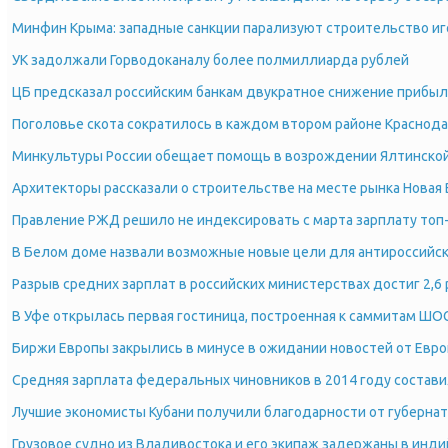
Минфин Крыма: западные санкции парализуют строительство иг
УК задолжали Горводоканалу более полмиллиарда рублей
ЦБ предсказал российским банкам двукратное снижение прибы
Поголовье скота сократилось в каждом втором районе Краснода
Минкультуры России обещает помощь в возрождении Ялтинско
Архитекторы рассказали о строительстве на месте рынка Новая
Правление РЖД решило не индексировать с марта зарплату то
В Белом доме назвали возможные новые цели для антироссийск
Разрыв средних зарплат в российских министерствах достиг 2,6 
В Уфе открылась первая гостиница, построенная к саммитам ШО
Биржи Европы закрылись в минусе в ожидании новостей от Евр
Средняя зарплата федеральных чиновников в 2014 году состави
Лучшие экономисты Кубани получили благодарности от губернат
Грузовое судно из Владивостока и его экипаж задержаны в инд