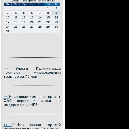
Сегодня: Воскресенье, 9 Августа
Пн
Вт
Ср
Чт
Пт
Сб
Вс
1
2
3
4
5
6
7
8
9
10
11
12
13
14
15
16
17
18
19
20
21
22
23
24
25
26
27
28
29
30
31
>>
Власти Калининграда
покупают универсальный
трактор за 7,3 млн
>>
Нефтяные компании просят
ФАС перенести сроки по
модернизации НПЗ
>>
Forbes назвал королей
госзаказа по итогам 2014 года