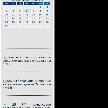
Сегодня: Четверг, 6 Августа
Пн
Вт
Ср
Чт
Пт
Сб
Вс
1
2
3
4
5
6
7
8
9
10
11
12
13
14
15
16
17
18
19
20
21
22
23
24
25
26
27
28
29
30
31
>>
Чай и кофе дорожают в
Иркутске два раза в неделю на
10%
>>
Бойцы батальона Днепр-1 не
захватывали здание Укрнафты
- МВД
>>
ЦБ РФ: финансовое
состояние банков России в 2015