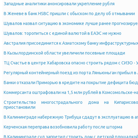
Западные аналитики анонсировали укрепление рубля
В Женеве в банк HSBC пришли с обыском по делу об отмывании
Шувалов назвал ситуацию в экономике лучше ранее прогнозиру
Шувалов: торопиться с единой валютой в ЕАЭС не нужно
Австралия присоединится к Азиатскому банку инфраструктурны
В Кызылординской области увеличили посевные площади
ТЦ Счастье в центре Хабаровска опасно строить рядом с СИЗО -
Регулярный контейнерный поезд из порта Ляньюньган прибыл в
Банки отказали Приморью в кредите на покрытие дефицита бю
Коммерсанта оштрафовали на 1,5 млн рублей в Комсомольске-н
Строительство многострадального дома на Кипарисо
приостановили
В Калининграде набережную Трибуца сдадут в эксплуатацию в 
Керченская переправа возобновила работу после шторма
В Калининграде суд запретил строить дом с детской площадко