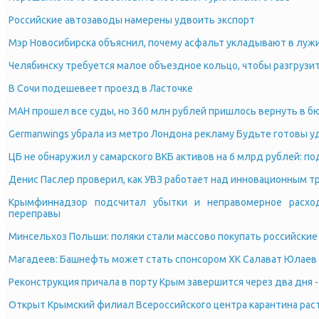
Российские автозаводы намерены удвоить экспорт
Мэр Новосибирска объяснил, почему асфальт укладывают в луж
Челябинску требуется малое объездное кольцо, чтобы разгрузи
В Сочи подешевеет проезд в Ласточке
МАН прошел все суды, но 360 млн рублей пришлось вернуть в 
Germanwings убрала из метро Лондона рекламу Будьте готовы у
ЦБ не обнаружил у самарского ВКБ активов на 6 млрд рублей: п
Денис Паслер проверил, как УВЗ работает над инновационным 
Крымфиннадзор подсчитал убытки и неправомерное расхо
переправы
Минсельхоз Польши: поляки стали массово покупать российски
Магадеев: Башнефть может стать спонсором ХК Салават Юлаев
Реконструкция причала в порту Крым завершится через два дня -
Открыт Крымский филиал Всероссийского центра карантина рас