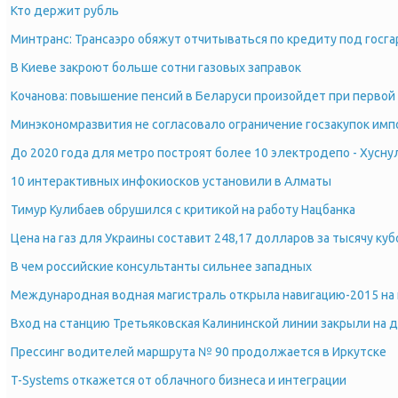
Кто держит рубль
Минтранс: Трансаэро обяжут отчитываться по кредиту под госг
В Киеве закроют больше сотни газовых заправок
Кочанова: повышение пенсий в Беларуси произойдет при перво
Минэкономразвития не согласовало ограничение госзакупок имп
До 2020 года для метро построят более 10 электродепо - Хусну
10 интерактивных инфокиосков установили в Алматы
Тимур Кулибаев обрушился с критикой на работу Нацбанка
Цена на газ для Украины составит 248,17 долларов за тысячу ку
В чем российские консультанты сильнее западных
Международная водная магистраль открыла навигацию-2015 на 
Вход на станцию Третьяковская Калининской линии закрыли на д
Прессинг водителей маршрута № 90 продолжается в Иркутске
T-Systems откажется от облачного бизнеса и интеграции