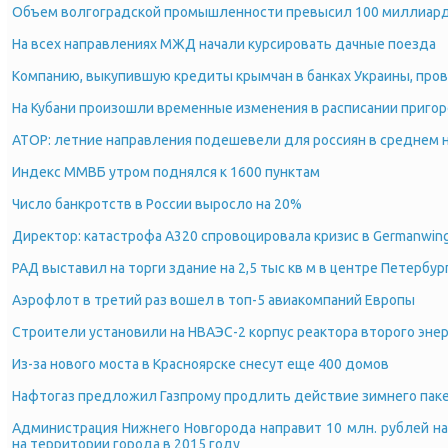
Объем волгоградской промышленности превысил 100 миллиард
На всех направлениях МЖД начали курсировать дачные поезда
Компанию, выкупившую кредиты крымчан в банках Украины, пров
На Кубани произошли временные изменения в расписании приго
АТОР: летние направления подешевели для россиян в среднем 
Индекс ММВБ утром поднялся к 1600 пунктам
Число банкротств в России выросло на 20%
Директор: катастрофа А320 спровоцировала кризис в Germanwin
РАД выставил на торги здание на 2,5 тыс кв м в центре Петербур
Аэрофлот в третий раз вошел в топ-5 авиакомпаний Европы
Строители установили на НВАЭС-2 корпус реактора второго эне
Из-за нового моста в Красноярске снесут еще 400 домов
Нафтогаз предложил Газпрому продлить действие зимнего пак
Администрация Нижнего Новгорода направит 10 млн. рублей н
на территории города в 2015 году