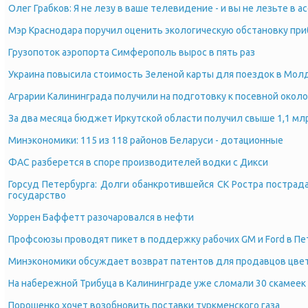
Олег Грабков: Я не лезу в ваше телевидение - и вы не лезьте в а
Мэр Краснодара поручил оценить экологическую обстановку при
Грузопоток аэропорта Симферополь вырос в пять раз
Украина повысила стоимость Зеленой карты для поездок в Мол
Аграрии Калининграда получили на подготовку к посевной около
За два месяца бюджет Иркутской области получил свыше 1,1 мл
Минэкономики: 115 из 118 районов Беларуси - дотационные
ФАС разберется в споре производителей водки с Дикси
Горсуд Петербурга: Долги обанкротившейся СК Ростра постра
государство
Уоррен Баффетт разочаровался в нефти
Профсоюзы проводят пикет в поддержку рабочих GM и Ford в Пе
Минэкономики обсуждает возврат патентов для продавцов цве
На набережной Трибуца в Калининграде уже сломали 30 скамеек
Порошенко хочет возобновить поставки туркменского газа