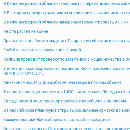
В Калининградской области завершается первая подкормка озим
В Башкирии прокуратура уличила оптовиков в завышении цен на
В Калининградской области намерены отремонтировать 37,5 км
Нефть растет на войне
Правительство России выделит Татарстану субсидии в связи с 
PayPal выплатила за нарушение санкций
Полиция проводит проверку по заявлению о мошенничестве в Э
Делегация южнокорейской провинции Кенги заключит соглаше
на ИННОПРОМе-2015
Минэкономики: Молдова обеспечена газом в полном объеме
В период проведения саммита ШОС авиакомпания Победа отмени
Свердловский вице-премьер пригласил корейцев на Иннопром
В Новосибирске планируют открыть социальные ярмарки во всех
Коммунальщики Новосибирска остались без выходных
Незаконные склады на Орджоникидзе снесены под контролем с