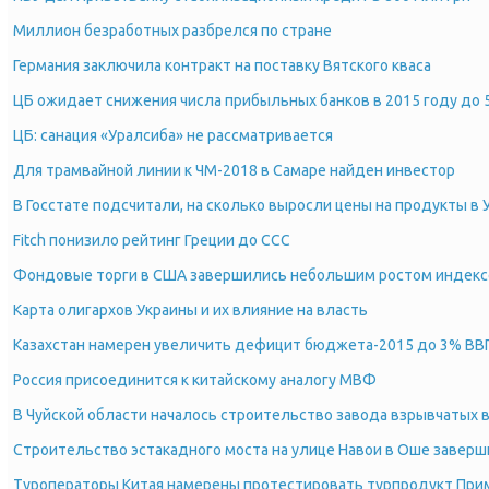
Миллион безработных разбрелся по стране
Германия заключила контракт на поставку Вятского кваса
ЦБ ожидает снижения числа прибыльных банков в 2015 году до 
ЦБ: санация «Уралсиба» не рассматривается
Для трамвайной линии к ЧМ-2018 в Самаре найден инвестор
В Госстате подсчитали, на сколько выросли цены на продукты в 
Fitch понизило рейтинг Греции до CCC
Фондовые торги в США завершились небольшим ростом индекс
Карта олигархов Украины и их влияние на власть
Казахстан намерен увеличить дефицит бюджета-2015 до 3% ВВП
Россия присоединится к китайскому аналогу МВФ
В Чуйской области началось строительство завода взрывчатых
Строительство эстакадного моста на улице Навои в Оше заверш
Туроператоры Китая намерены протестировать турпродукт При