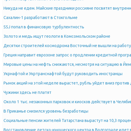
Никуда не едем. Майские праздники россияне посвятят внутрен
Сахалин-1 разработают в Стокгольме
SSJ попал в финансовую турбулентность
Золото и медь ищут геологи в Комсомольском районе
Десятки строителей космодрома Восточный не вышли на работу
Греция направит еврозоне запрос о продлении кредитной прог
Мировые цены на нефть снижаются, несмотря на ситуацию в Йе
Укрнафтой и Укртранснафтой будут руководить иностранцы
Рынок акций на этой неделе вырастет, рубль уйдет вниз против
Чужими здесь не платят
Около 1 тыс. незаконных парковок и киосков действует в Челяби
В Прикамье снизился уровень безработицы
Социальные пенсии жителей Татарстана вырастут на 10,3 процен
Восстановление детско-юношеского центра в Волгограде идет 