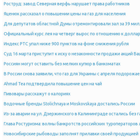
Роструд: завод Северная верфь нарушает права работников
Яценюк рассказал о повышении цены на газ для населения
Для депутатов областной Думы отремонтировали зал за 39 ми
Официальный курс лея на четверг вырос по отношению к доллар
Индекс РТС упал ниже 900 пунктов на фоне снижения рубля
Суд 16 марта приступит к иску о незаконности продажи акций Б
Россиян могут оставить без мелких купюр в банкоматах
В России снова заявили, что газ для Украины с апреля подорожае
Ahmad Tea подтвердила повышение цен на чай
Пивовары расскажут о калориях
Водочные бренды Stolichnaya и Moskovskaya достались России
Из-за аварии на ул. Дзержинского в Калининграде остались без 
Глава Ростуризма: волны банкротств российских туроператоров 
Новосибирские рыбоводы заполнят прилавки своей продукцией