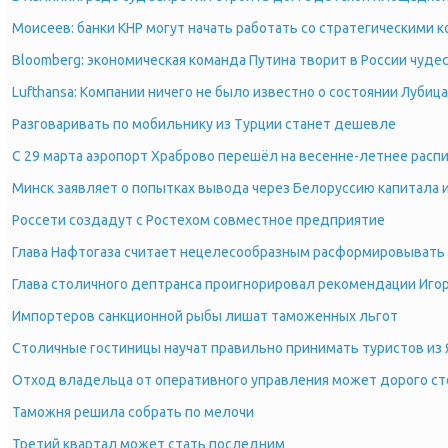
Моисеев: банки КНР могут начать работать со стратегическими 
Bloomberg: экономическая команда Путина творит в России чуде
Lufthansa: Компании ничего не было известно о состоянии Лубица
Разговаривать по мобильнику из Турции станет дешевле
С 29 марта аэропорт Храброво перешёл на весенне-летнее расп
Минск заявляет о попытках вывода через Белоруссию капитала 
Россети создадут с Ростехом совместное предприятие
Глава Нафтогаза считает нецелесообразным расформировывать
Глава столичного дептранса проигнорировал рекомендации Иго
Импортеров санкционной рыбы лишат таможенных льгот
Столичные гостиницы научат правильно принимать туристов из
Отход владельца от оперативного управления может дорого ст
Таможня решила собрать по мелочи
Третий квартал может стать последним