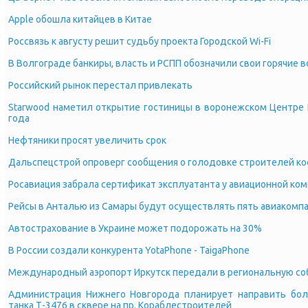
Apple обошла китайцев в Китае
Россвязь к августу решит судьбу проекта Городской Wi-Fi
В Волгограде банкиры, власть и РСПП обозначили свои горячие 
Российский рынок перестал привлекать
Starwood наметил открытие гостиницы в воронежском Центре 
года
Нефтяники просят увеличить срок
Дальспецстрой опроверг сообщения о голодовке строителей к
Росавиация забрала сертификат эксплуатанта у авиационной ко
Рейсы в Анталью из Самары будут осуществлять пять авиакомп
Автострахование в Украине может подорожать на 30%
В России создали конкурента YotaPhone - TaigaPhone
Международный аэропорт Иркутск передали в региональную со
Администрация Нижнего Новгорода планирует направить бол
танка Т-3476 в сквере на пр. Кораблестроителей