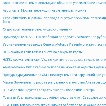
Воронежские антимонопольщики обвинили управляющие компа
Аэропорты Москвы переходят на летнее расписание
Сертификацию в рамках перевода внутрироссийских транзакци
банк
Судостроительный банк лишился лицензии
Производитель SSJ-100 пообещал продавать самолеты за рубл
Увольнениями на заводе General Motors в Петербурге занялась 
Национальная платежная система раскрыла карты
НСПК: держателям карт Visa не критична задержка с подключен
Авиакомпании РФ: в кабине пилотов не может находиться один 
Прокуратура уведомила GM о недопустимости нарушений при у
Мэрия: Замечаний по работе ритуального агентства Альта сегод
В Самаре планируется создать еще три коворкинг-центра
Трамваи Уралтрансмаша достойно представляют Свердловскую
КГУП Примтеплоэнерго активизирует работу по взысканию долг