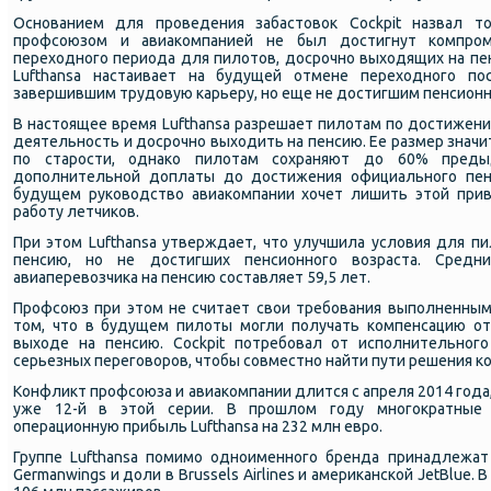
Основанием для проведения забастовок Cockpit назвал т
профсоюзом и авиакомпанией не был достигнут компро
переходного периода для пилотов, досрочно выходящих на пен
Lufthansa настаивает на будущей отмене переходного пос
завершившим трудовую карьеру, но еще не достигшим пенсионн
В настоящее время Lufthansa разрешает пилотам по достижен
деятельность и досрочно выходить на пенсию. Ее размер знач
по старости, однако пилотам сохраняют до 60% преды
дополнительной доплаты до достижения официального пенси
будущем руководство авиакомпании хочет лишить этой прив
работу летчиков.
При этом Lufthansa утверждает, что улучшила условия для п
пенсию, но не достигших пенсионного возраста. Средн
авиаперевозчика на пенсию составляет 59,5 лет.
Профсоюз при этом не считает свои требования выполненным
том, что в будущем пилоты могли получать компенсацию от
выходе на пенсию. Cockpit потребовал от исполнительного
серьезных переговоров, чтобы совместно найти пути решения к
Конфликт профсоюза и авиакомпании длится с апреля 2014 года
уже 12-й в этой серии. В прошлом году многократные 
операционную прибыль Lufthansa на 232 млн евро.
Группе Lufthansa помимо одноименного бренда принадлежат Aust
Germanwings и доли в Brussels Airlines и американской JetBlue. 