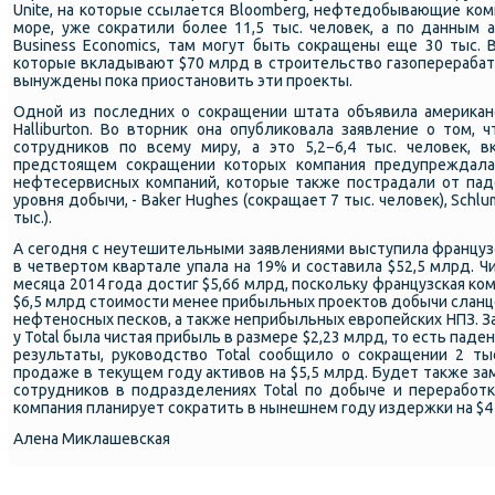
Unite, на которые ссылается Bloomberg, нефтедобывающие ко
море, уже сократили более 11,5 тыс. человек, а по данным 
Business Economics, там могут быть сокращены еще 30 тыс. B
которые вкладывают $70 млрд в строительство газоперерабат
вынуждены пока приостановить эти проекты.
Одной из последних о сокращении штата объявила американ
Halliburton. Во вторник она опубликовала заявление о том, 
сотрудников по всему миру, а это 5,2−6,4 тыс. человек, в
предстоящем сокращении которых компания предупреждала
нефтесервисных компаний, которые также пострадали от пад
уровня добычи, - Baker Hughes (сокращает 7 тыс. человек), Schlumb
тыс.).
А сегодня с неутешительными заявлениями выступила французск
в четвертом квартале упала на 19% и составила $52,5 млрд. Ч
месяца 2014 года достиг $5,66 млрд, поскольку французская к
$6,5 млрд стоимости менее прибыльных проектов добычи сланце
нефтеносных песков, а также неприбыльных европейских НПЗ. З
у Total была чистая прибыль в размере $2,23 млрд, то есть пад
результаты, руководство Total сообщило о сокращении 2 тыс
продаже в текущем году активов на $5,5 млрд. Будет также за
сотрудников в подразделениях Total по добыче и переработ
компания планирует сократить в нынешнем году издержки на $4
Алена Миклашевская