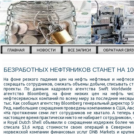
ГЛАВНАЯ
НОВОСТИ
ВСЕ ЗАПИСИ
ОБРАТНАЯ СВЯЗ
БЕЗРАБОТНЫХ НЕФТЯНИКОВ СТАНЕТ НА 10
На фоне резкого падения цен на нефть нефтяные и нефтес
сокращать сотрудников, снижать объемы добычи, списывать ст
проекты. По данным кадрового агентства Swift Worldwide 
агентство Bloomberg, на фоне низких цен на нефть чи
нефтесервисных компаний по всему миру за последние месяцы
тыс. Как сообщил агентству Bloomberg генеральный директор Sw
Рид, наибольшие сокращения проведены компаниями в США, Авс
«На протяжении семи лет сотрудников не хватало. А теперь 
настоящее время практически никто не набирает сотрудников», -
и Royal Dutch Shell объявили о сокращении издержек более чем
списала $3,6 млрд стоимости своих операций в Северном
норвежской компании финансовых услуг DNB Markets и крупн