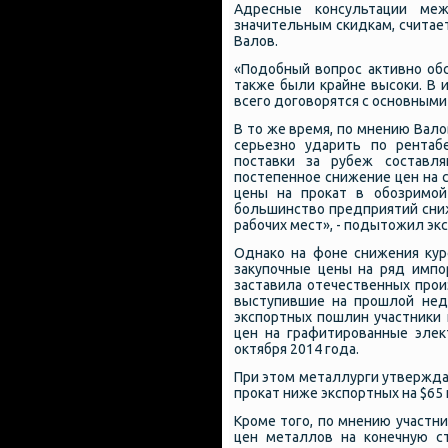
Адресные консультации ме
значительным скидкам, считае
Валов.
«Подобный вопрос активно обс
также были крайне высоки. В 
всего договорятся с основными 
В то же время, по мнению Вал
серьезно ударить по рентаб
поставки за рубеж составл
постепенное снижение цен на 
цены на прокат в обозримой
большинство предприятий сни
рабочих мест», - подытожил экс
Однако на фоне снижения кур
закупочные цены на ряд импо
заставила отечественных прои
выступившие на прошлой нед
экспортных пошлин участники 
цен на графитированные эле
октября 2014 года.
При этом металлурги утвержда
прокат ниже экспортных на $65 
Кроме того, по мнению участн
цен металлов на конечную с