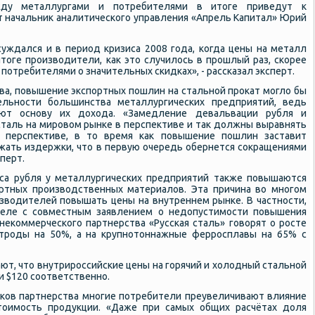
жду металлургами и потребителями в итоге приведут к
т начальник аналитического управления «Апрель Капитал» Юрий
уждался и в период кризиса 2008 года, когда цены на металл
итоге производители, как это случилось в прошлый раз, скорее
потребителями о значительных скидках», - рассказал эксперт.
ова, повышение экспортных пошлин на стальной прокат могло бы
ельности большинства металлургических предприятий, ведь
яют основу их дохода. «Замедление девальвации рубля и
сталь на мировом рынке в перспективе и так должны выравнять
 перспективе, в то время как повышение пошлин заставит
жать издержки, что в первую очередь обернется сокращениями
перт.
са рубля у металлургических предприятий также повышаются
ртных производственных материалов. Эта причина во многом
зводителей повышать цены на внутреннем рынке. В частности,
еле с совместным заявлением о недопустимости повышения
некоммерческого партнерства «Русская сталь» говорят о росте
ктроды на 50%, а на крупнотоннажные ферросплавы на 65% с
ют, что внутрироссийские цены на горячий и холодный стальной
и $120 соответственно.
иков партнерства многие потребители преувеличивают влияние
тоимость продукции. «Даже при самых общих расчётах доля