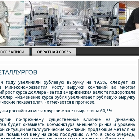
ВСЕ ЗАПИСИ
ОБРАТНАЯ СВЯЗЬ
ЕТАЛЛУРГОВ
14 году увеличили рублевую выручку на 19,5%, следует из
за Минэкономразвития. Росту выручки компаний во многом
й рост курса доллара - за год американская валюта подорожала
 доллар. «Изменение курса рубля увеличивает рублевую выручку
ческие показатели», - отмечается в прогнозе.
ручка российских металлургов может вырасти на 60,5%.
ургии по-прежнему существенное влияние на динамику
тва будет оказывать конъюнктура внешнего рынка и уровень
этой ситуации металлургические компании, продающие металл на
в, повышают цену на свою продукцию. А это, в свою очередь,