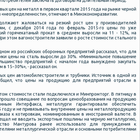
потребителей заключать договоры на длительный период.
евых цен на металл в первом квартале 2015 года на рынке черной
я «неопределенности», отмечают в Минэкономразвитии.
должают жаловаться на резкий рост цен у производителей
ям, с декабря 2014 года по февраль 2015-го цены по уже
ий горячекатаный прокат в среднем выросли на 11 - 12%, на
 При этом вагоностроители заявили о росте стоимости стального
дном из российских оборонных предприятий рассказал, что для
ики цены на сталь выросли до 30%. «Минимальное повышение
ольшинство предприятий с началом года вынуждено закупать
в 15−30%», - рассказал он.
ных цен автомобилестроители и трубники. Источник в одной из
общил, что цены на продукцию для предприятий отрасли в
стом стоимости стали подключился и Минпромторг. В пятницу в
прошло совещание по вопросам ценообразования на продукцию
нным Интерфакса, металлурги гарантировали обеспечить
5 году и не привязывать внутренние цены на металлопродукцию
аказа к котировкам, номинированным в иностранной валюте. В
ещал не вводить экспортные пошлины на черную металлургию,
ство Мантурова ранее использовало для принуждения к
телями металлургической отрасли и основными потребителями