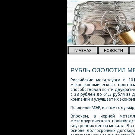
ГЛАВНАЯ
НОВОСТИ
РУБЛЬ ОЗОЛОТИЛ М
Российские металлурги в 20
макроэкономического прогно
способствовал почти двукратны
с 38 рублей до 61,5 рубля за
компаний и улучшает их экономи
По оценке МЭР, в этом году вы
Впрочем, в черной металл
металлургического производс
внутренних цен на металл. В 
основе долгосрочных договоро