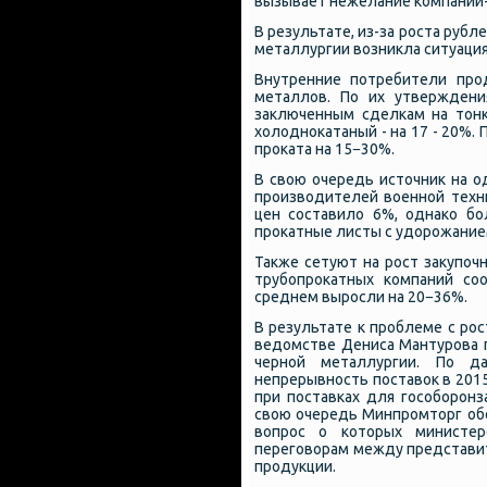
вызывает нежелание компаний-
В результате, из-за роста рубл
металлургии возникла ситуаци
Внутренние потребители про
металлов. По их утверждени
заключенным сделкам на тонк
холоднокатаный - на 17 - 20%.
проката на 15−30%.
В свою очередь источник на о
производителей военной техн
цен составило 6%, однако б
прокатные листы с удорожанием 
Также сетуют на рост закупоч
трубопрокатных компаний со
среднем выросли на 20−36%.
В результате к проблеме с ро
ведомстве Дениса Мантурова 
черной металлургии. По да
непрерывность поставок в 201
при поставках для гособоронз
свою очередь Минпромторг об
вопрос о которых министер
переговорам между представи
продукции.