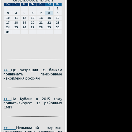
Сегодня: Суббота, 8 Августа
Пн
Вт
Ср
Чт
Пт
Сб
Вс
1
2
3
4
5
6
7
8
9
10
11
12
13
14
15
16
17
18
19
20
21
22
23
24
25
26
27
28
29
30
31
>>
ЦБ разрешил 95 банкам
принимать пенсионные
накопления россиян
>>
На Кубани в 2015 году
приватизируют 13 районных
СМИ
>>
Невыплатой зарплат
украинцев могут толкнуть на