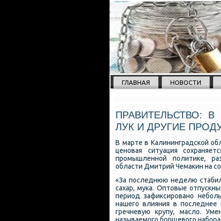
ГЛАВНАЯ
НОВОСТИ
ПРАВИТЕЛЬСТВО: В
ЛУК И ДРУГИЕ ПРОД
В марте в Калининградской об
ценовая ситуация сохраняе
промышленной политике, ра
области Дмитрий Чемакин на с
«За последнюю неделю стабиль
сахар, мука. Оптовые отпускн
период зафиксировано небол
нашего влияния в последнее в
гречневую крупу, масло. Ум
называемого борщевого набора: