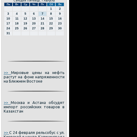
Сегодня: Пятница, 7 Августа
Пн
Вт
Ср
Чт
Пт
Сб
Вс
1
2
3
4
5
6
7
8
9
10
11
12
13
14
15
16
17
18
19
20
21
22
23
24
25
26
27
28
29
30
31
>>
Мировые цены на нефть
растут на фоне напряженности
на Ближнем Востоке
>>
Москва и Астана обсудят
импорт российских товаров в
Казахстан
>>
С 24 февраля рельсобус с ул.
Киевской в центр Калининграда