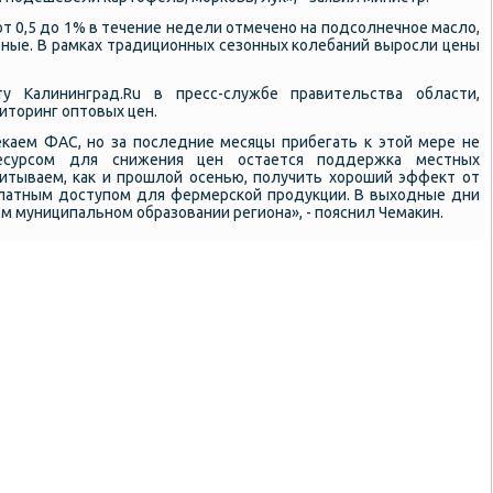
от 0,5 до 1% в течение недели отмечено на подсолнечное масло,
еные. В рамках традиционных сезонных колебаний выросли цены
у Калининград.Ru в пресс-службе правительства области,
торинг оптовых цен.
каем ФАС, но за последние месяцы прибегать к этой мере не
есурсом для снижения цен остается поддержка местных
читываем, как и прошлой осенью, получить хороший эффект от
платным доступом для фермерской продукции. В выходные дни
м муниципальном образовании региона», - пояснил Чемакин.