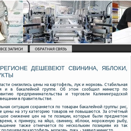
ВСЕ ЗАПИСИ
ОБРАТНАЯ СВЯЗЬ
 РЕГИОНЕ ДЕШЕВЕЮТ СВИНИНА, ЯБЛОКИ,
УКТЫ
ласти снизились цены на картофель, лук и морковь. Стабильная
тся и в бакалейной группе. Об этом сообщил министр по
звитию предпринимательства и торговли Калининградской
овещании в правительстве.
ная ситуация сохраняется по товарам бакалейной группы: рис,
ые цены на эту категорию товаров не повышаются. За отчётный
ьшое снижение цен на те позиции, которые были предметом
ремя, к примеру, на яйцо, свинину, яблоки, мороженую рыбу,
еньшение также отмечается по нескольким позициям из так
 подешевели картофель, морковь, лук», - заявил министр.