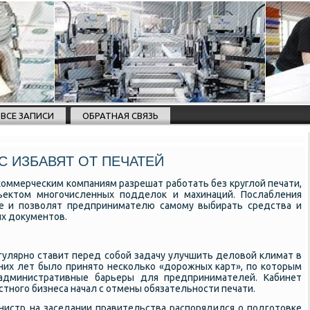
ВСЕ ЗАПИСИ
ОБРАТНАЯ СВЯЗЬ
 ИЗБАВЯТ ОТ ПЕЧАТЕЙ
коммерческим компаниям разрешат работать без круглой печати,
бъектом многочисленных подделок и махинаций. Послабления
ке и позволят предпринимателю самому выбирать средства и
х документов.
улярно ставит перед собой задачу улучшить деловой климат в
них лет было принято несколько «дорожных карт», по которым
административные барьеры для предпринимателей. Кабинет
стного бизнеса начал с отмены обязательности печати.
инистр на заседании правительства распорядился о подготовке