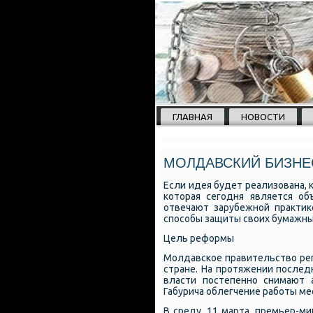
ГЛАВНАЯ
НОВОСТИ
МОЛДАВСКИЙ БИЗНЕС
Если идея будет реализована, 
которая сегодня является о
отвечают зарубежной практи
способы защиты своих бумажны
Цель реформы
Молдавское правительство рег
стране. На протяжении послед
власти постепенно снимают 
Габурича облегчение работы ме
В среду, 11 марта, премьер-м