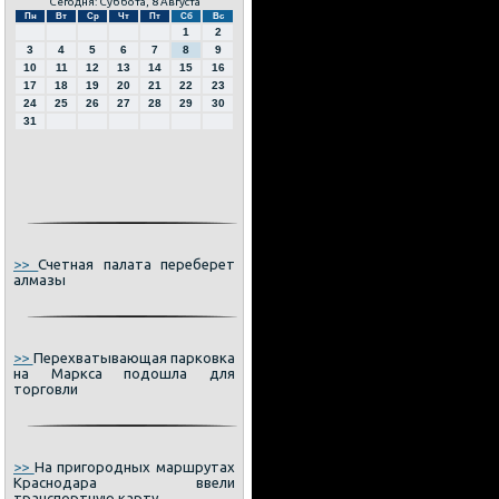
Сегодня: Суббота, 8 Августа
Пн
Вт
Ср
Чт
Пт
Сб
Вс
1
2
3
4
5
6
7
8
9
10
11
12
13
14
15
16
17
18
19
20
21
22
23
24
25
26
27
28
29
30
31
>>
Счетная палата переберет
алмазы
>>
Перехватывающая парковка
на Маркса подошла для
торговли
>>
На пригородных маршрутах
Краснодара ввели
транспортную карту