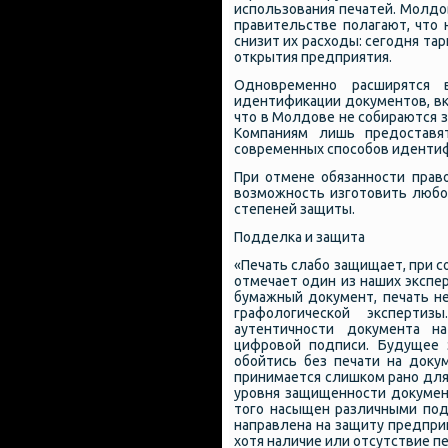
использования печатей. Молдов
правительстве полагают, что
снизит их расходы: сегодня та
открытия предприятия.
Одновременно расширятся 
идентификации документов, вк
что в Молдове не собираются 
Компаниям лишь предоставя
современных способов иденти
При отмене обязанности право
возможность изготовить любо
степеней защиты.
Подделка и защита
«Печать слабо защищает, при с
отмечает один из наших экспе
бумажный документ, печать н
графологической эксперти
аутентичности документа н
цифровой подписи. Будущее 
обойтись без печати на доку
принимается слишком рано для
уровня защищенности документ
того насыщен различными под
направлена на защиту предпри
хотя наличие или отсутствие п