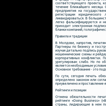
соответствующего проекта, 
течение ближайшего месяца.
предприятия на государстве
регистрации юридического
ликвидироваться. В большинст
легко фальсифицируются и не
приходит электронная подпис
бланки компаний, голографически
Правила и традиции
В Молдове, напротив, печатя
Партнеры по бизнесу и госст
изучая детально подпись руко
мошеннические схемы и рейдер
корпоративных конфликтах. П
урегулирован слабо. Но по о
является необходимым условие
Основное требование - это под
По сути, сегодня печать обя
определено законом или согл
преувеличено и проставление е
Рейтинги и позиции
Отмена обязательности печа
рейтинге «Doing Business» (
страны, лидирующие в нем п