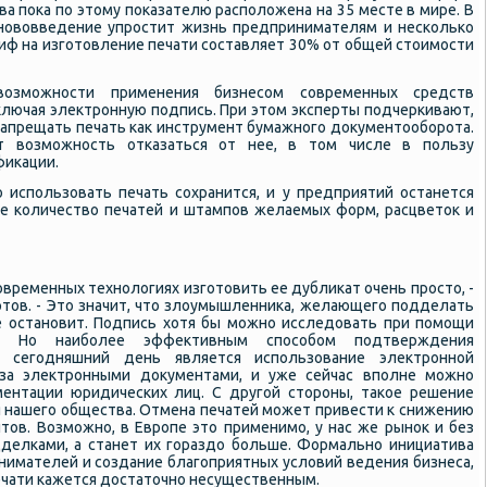
а пока по этому показателю расположена на 35 месте в мире. В
 нововведение упростит жизнь предпринимателям и несколько
риф на изготовление печати составляет 30% от общей стоимости
возможности применения бизнесом современных средств
лючая электронную подпись. При этом эксперты подчеркивают,
запрещать печать как инструмент бумажного документооборота.
т возможность отказаться от нее, в том числе в пользу
фикации.
 использовать печать сохранится, и у предприятий останется
е количество печатей и штампов желаемых форм, расцветок и
овременных технологиях изготовить ее дубликат очень просто, -
ртов. - Это значит, что злоумышленника, желающего подделать
е остановит. Подпись хотя бы можно исследовать при помощи
зы. Но наиболее эффективным способом подтверждения
а сегодняшний день является использование электронной
за электронными документами, и уже сейчас вполне можно
ментации юридических лиц. С другой стороны, такое решение
 нашего общества. Отмена печатей может привести к снижению
ов. Возможно, в Европе это применимо, у нас же рынок и без
делками, а станет их гораздо больше. Формально инициатива
нимателей и создание благоприятных условий ведения бизнеса,
ечати кажется достаточно несущественным.