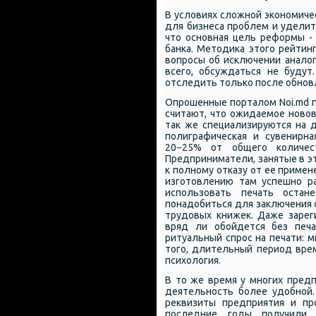
В условиях сложной экономиче
для бизнеса проблем и удели
что основная цель реформы -
банка. Методика этого рейтин
вопросы об исключении аналог
всего, обсуждаться не буду
отследить только после обнов
Опрошенные порталом Noi.md 
считают, что ожидаемое новов
так же специализируются на д
полиграфическая и сувенирн
20−25% от общего количес
Предприниматели, занятые в э
к полному отказу от ее примен
изготовлению там успешно ра
использовать печать остан
понадобиться для заключения 
трудовых книжек. Даже зарег
вряд ли обойдется без печа
ритуальный спрос на печати: 
того, длительный период вре
психология.
В то же время у многих пред
деятельность более удобной.
реквизиты предприятия и пр
последние годы получили 