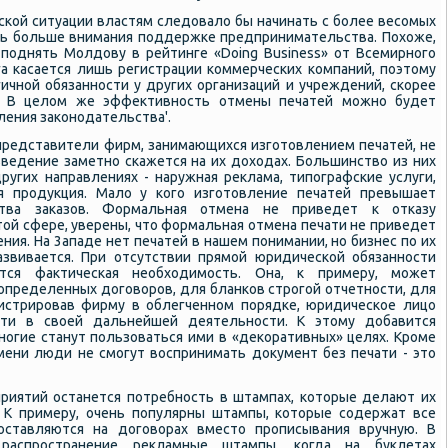
ской ситуации властям следовало бы начинать с более весомых
ть больше внимания поддержке предпринимательства. Похоже,
 поднять Молдову в рейтинге «Doing Business» от Всемирного
га касается лишь регистрации коммерческих компаний, поэтому
ичной обязанности у других организаций и учреждений, скорее
т. В целом же эффективность отмены печатей можно будет
ления законодательства'.
представители фирм, занимающихся изготовлением печатей, не
ведение заметно скажется на их доходах. Большинство из них
ругих направлениях - наружная реклама, типографские услуги,
ая продукция. Мало у кого изготовление печатей превышает
тва заказов. Формальная отмена не приведет к отказу
той сфере, уверены, что формальная отмена печати не приведет
ения. На 3ападе нет печатей в нашем понимании, но бизнес по их
звивается. При отсутствии прямой юридической обязанности
ется фактическая необходимость. Она, к примеру, может
определенных договоров, для бланков строгой отчетности, для
истрировав фирму в облегченном порядке, юридическое лицо
ти в своей дальнейшей деятельности. К этому добавится
многие станут пользоваться ими в «декоративных» целях. Кроме
мени люди не смогут воспринимать документ без печати - это
приятий останется потребность в штампах, которые делают их
 К примеру, очень популярны штампы, которые содержат все
оставляются на договорах вместо прописывания вручную. В
распространение рекламные штампы, когда на буклетах