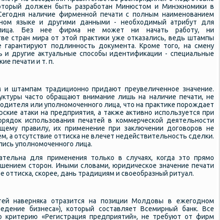
который должен быть разработан Минюстом и Минэкномики в
 Сегодня наличие фирменной печати с полным наименованием
нном языке и другими данными - необходимый атрибут для
 лица. Без нее фирма не может ни начать работу, ни
ве стран мира от этой практики уже отказались, ведь штампы
 гарантируют подлинность документа. Кроме того, на смену
ь и другие актуальные способы идентификации - специальные
е печати и т. п.
м и штампам традиционно придают преувеличенное значение.
руктуры часто обращают внимание лишь на наличие печати, не
водителя или уполномоченного лица, что на практике порождает
ские атаки на предприятия, а также активно используется при
орядок использования печатей в коммерческой деятельности
бщему правилу, их применение при заключении договоров не
м, а отсутствие оттиска не влечет недействительность сделки.
пись уполномоченного лица.
зательна для применения только в случаях, когда это прямо
ашением сторон. Иными словами, юридическое значение печати
е оттиска, скорее, дань традициям и своеобразный ритуал.
тей наверняка отразится на позиции Молдовы в ежегодном
«Ведение бизнеса»), который составляет Всемирный банк. Все
о критерию «Регистрация предприятий», не требуют от фирм