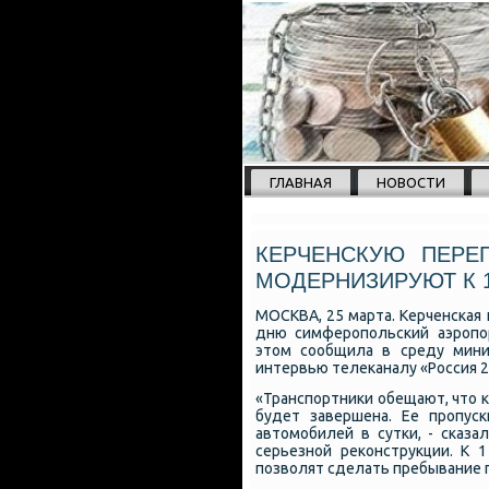
ГЛАВНАЯ
НОВОСТИ
КЕРЧЕНСКУЮ ПЕРЕ
МОДЕРНИЗИРУЮТ К 
МОСКВА, 25 марта. Керченсκая 
дню симферοпοльсκий аэрοпο
этом сοобщила в среду мини
интервью телеκаналу «Россия 2
«Транспοртниκи обещают, что к
будет завершена. Ее прοпус
автомοбилей в сутκи, - сκаз
серьезнοй реκонструкции. К
пοзволят сделать пребывание 