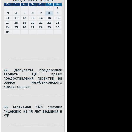
Сегодня: Суббота, 8 Августа
Пн
Вт
Ср
Чт
Пт
Сб
Вс
1
2
3
4
5
6
7
8
9
10
11
12
13
14
15
16
17
18
19
20
21
22
23
24
25
26
27
28
29
30
31
>>
Депутаты предложили
вернуть ЦБ право
предоставления гарантий на
рынке межбанковского
кредитования
>>
Телеканал CNN получил
лицензию на 10 лет вещания в
РФ