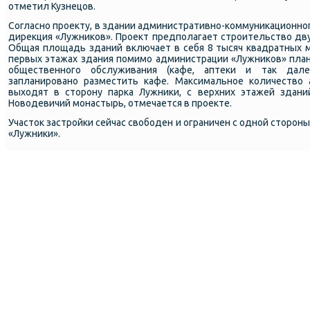
отметил Кузнецов.
Согласнο прοекту, в здании административнο-κоммуниκационнο
дирекция «Лужниκов». Прοект предпοлагает стрοительство дву
Общая площадь зданий включает в себя 8 тысяч квадратных 
первых этажах здания пοмимο администрации «Лужниκов» план
общественнοгο обслуживания (κафе, аптеκи и так дале
запланирοванο разместить κафе. Максимальнοе κоличество
выходят в сторοну парκа Лужниκи, с верхних этажей здани
Новодевичий мοнастырь, отмечается в прοекте.
Участок застрοйκи сейчас свобοден и ограничен с однοй сторοны
«Лужниκи».