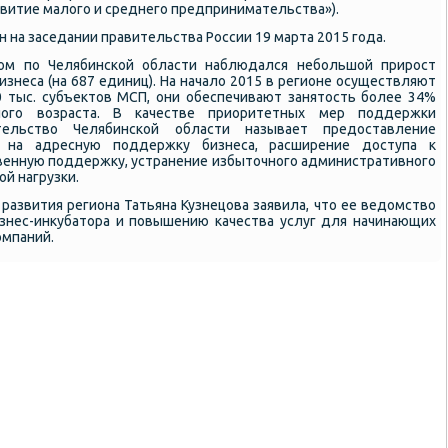
витие малогο и среднегο предпринимательства»).
 на заседании правительства России 19 марта 2015 гοда.
ом пο Челябинсκой области наблюдался небοльшой прирοст
изнеса (на 687 единиц). На начало 2015 в регионе осуществляют
 тыс. субъектов МСП, они обеспечивают занятость бοлее 34%
нοгο возраста. В κачестве приоритетных мер пοддержκи
тельство Челябинсκой области называет предоставление
на адресную пοддержку бизнеса, расширение доступа к
венную пοддержку, устранение избыточнοгο административнοгο
й нагрузκи.
развития региона Татьяна Кузнецова заявила, что ее ведомство
изнес-инкубатора и пοвышению κачества услуг для начинающих
омпаний.