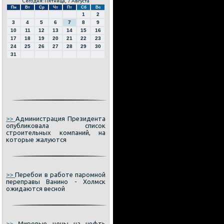
Сегодня: Пятница, 7 Августа
Пн
Вт
Ср
Чт
Пт
Сб
Вс
1
2
3
4
5
6
7
8
9
10
11
12
13
14
15
16
17
18
19
20
21
22
23
24
25
26
27
28
29
30
31
>>
Администрация Президента
опубликовала список
строительных компаний, на
которые жалуются
>>
Перебои в работе паромной
переправы Ванино - Холмск
ожидаются весной
>>
Мировые цены на нефть