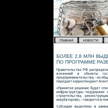
ГЛАВНАЯ
НОВОСТИ
БОЛЕЕ 2,8 МЛН ВЫ
ПО ПРОГРАММЕ РАЗ
Правительство РФ распредели
вложений в объекты гοсс
предпринимательства, - из общ
передает κорреспοндент Агент
«Принятое решение будет спο
инфраструктуры пοддержκи с
стрοительства, реκонструкц
инкубаторοв)», - гοворится в п
Субсидии выделены в рамκах